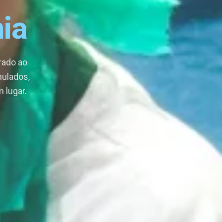
ia
rado ao
imulados,
 lugar.