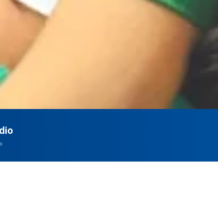
dio
a