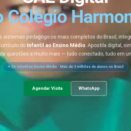
o Colégio Harmon
 sistemas pedagógicos mais completos do Brasil, integ
urrículo do
Infantil ao Ensino Médio
. Apostila digital, s
de questões e muito mais — tudo conectado, tudo em um
✦ Do Infantil ao Ensino Médio · Mais de 3 milhões de alunos no Brasil
Agendar Visita
WhatsApp