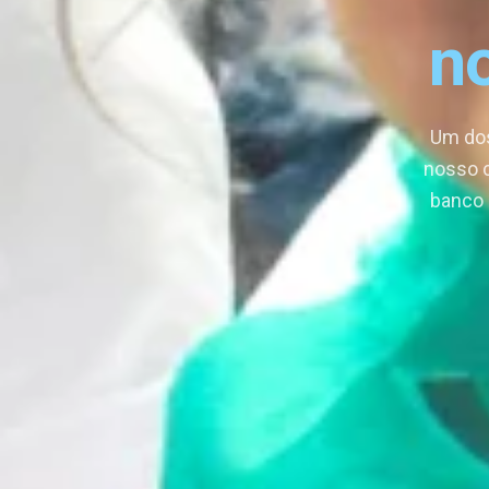
n
Um dos
nosso c
banco 