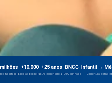
 milhões
+10.000
+25 anos
BNCC
Infantil → Mé
nos no Brasil
Escolas parceiras
De experiência
100% alinhado
Cobertura complet