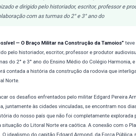
zado e dirigido pelo historiador, escritor, professor e pro
olaboração com as turmas do 2° e 3° ano do
sível — O Braço Militar na Construção da Tamoios”
teve 
do pelo historiador, escritor, professor e produtor audiovis
as do 2° e 3° ano do Ensino Médio do Colégio Harmonia, 
 contada a história da construção da rodovia que interliga,
al Norte.
car os desafios enfrentados pelo militar Edgard Pereira Arm
 juntamente às cidades vinculadas, se encontram nos dias
stória do nosso país que não foi completamente explorada 
 situação do Litoral Norte era caótica. A conexão com o Pla
e. O idealismo do capitão Edgard Armond, da Força Pública,