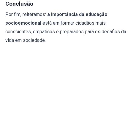
Conclusão
Por fim, reiteramos:
a importância da educação
socioemocional
está em formar cidadãos mais
conscientes, empáticos e preparados para os desafios da
vida em sociedade.
No
Colégio Harmonia
, acreditamos que uma escola
humanizada é o primeiro passo para transformar
realidades. Por isso, seguimos firmes em nossa missão
de educar com afeto, inteligência e propósito.
Quer conhecer o Colégio Harmonia?
Agende uma visita e descubra como preparamos
crianças e jovens para o futuro em São Mateus, SP.