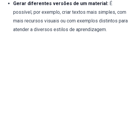
Gerar diferentes versões de um material:
É
possível, por exemplo, criar textos mais simples, com
mais recursos visuais ou com exemplos distintos para
atender a diversos estilos de aprendizagem.
Oferecer assistentes virtuais:
Chatbots
educacionais podem tirar dúvidas pontuais dos alunos
24 horas por dia, permitindo que o professor dedique
seu precioso tempo a um acompanhamento mais
aprofundado e estratégico.
Essa abordagem inclusiva garante que cada aluno,
independentemente de suas particularidades, tenha a
oportunidade de alcançar seu pleno potencial.
Google Classroom: O Centro de Comando da
Escola Digital